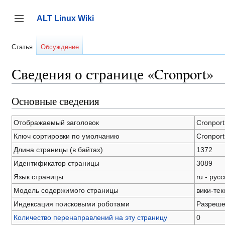
Перейти
к
ALT Linux Wiki
содержанию
Переключить боковую панель
Статья
Обсуждение
Сведения о странице «Cronport»
Основные сведения
Отображаемый заголовок
Cronport
Ключ сортировки по умолчанию
Cronport
Длина страницы (в байтах)
1372
Идентификатор страницы
3089
Язык страницы
ru - рус
Модель содержимого страницы
вики-тек
Индексация поисковыми роботами
Разреш
Количество перенаправлений на эту страницу
0