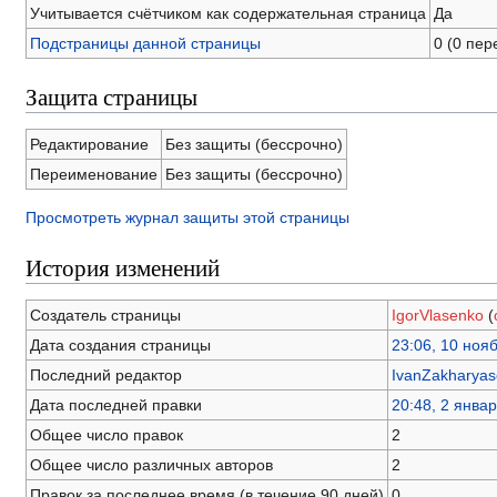
Учитывается счётчиком как содержательная страница
Да
Подстраницы данной страницы
0 (0 пе
Защита страницы
Редактирование
Без защиты (бессрочно)
Переименование
Без защиты (бессрочно)
Просмотреть журнал защиты этой страницы
История изменений
Создатель страницы
IgorVlasenko
(
Дата создания страницы
23:06, 10 ноя
Последний редактор
IvanZakharyas
Дата последней правки
20:48, 2 янва
Общее число правок
2
Общее число различных авторов
2
Правок за последнее время (в течение 90 дней)
0