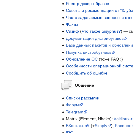
Реестр докер-образов
Советы и рекомендации от "Клуба
Часто задаваемые вопросы и отве
Факты
Сизиф
(
Что такое Sisyphus?
) — с
Документация дистрибутивов
База данных пакетов и обновлен
Покупка дистрибутивов
Обновление ОС
(тоже FAQ :)
Особенности операционной систе
Сообщить об ошибке
Общение
Списки рассылки
Форум
Telegram
Matrix (Element, Nheko):
#altlinux-
ВКонтакте
(+
Simply
),
Faceboo
IRC