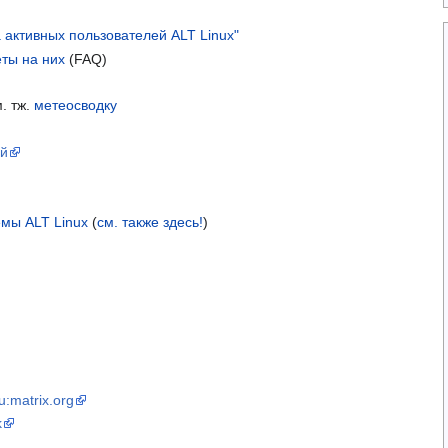
 активных пользователей ALT Linux"
ты на них
(FAQ)
м. тж.
метеосводку
ий
мы ALT Linux
(
см. также здесь!
)
ru:matrix.org
k