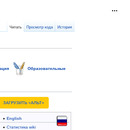
Персон
collap
Читать
Просмотр кода
История
ация
Образовательные
ЗАГРУЗИТЬ «АЛЬТ»
English
Статистика wiki