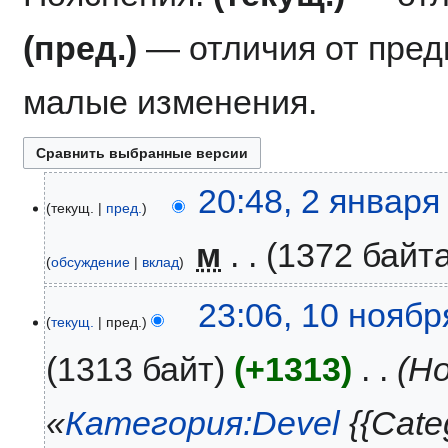
(пред.)
— отличия от пре
малые изменения.
2
20:48, 2 января
текущ.
пред.
января
2018
‎
м
1372 байт
обсуждение
вклад
10
23:06, 10 ноябр
текущ.
пред.
ноября
2011
1313 байт
+1313
‎
Но
«
Категория:Devel
{{Cate