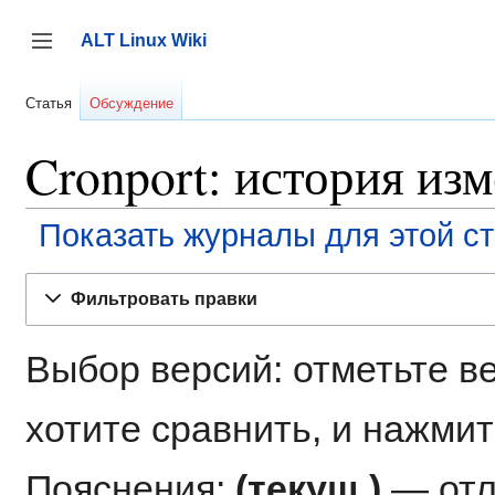
Перейти
к
ALT Linux Wiki
содержанию
Переключить боковую панель
Статья
Обсуждение
Cronport: история из
Показать журналы для этой с
Фильтровать правки
Выбор версий: отметьте в
хотите сравнить, и нажмит
Пояснения:
(текущ.)
— отл