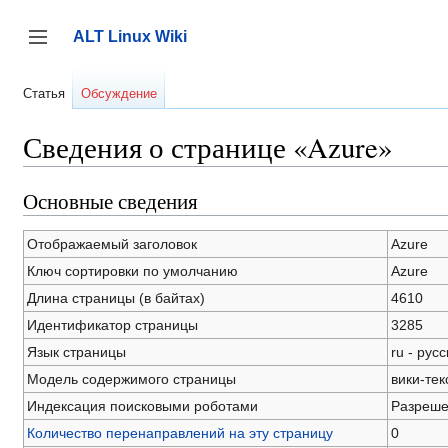
Перейти
к
ALT Linux Wiki
содержанию
Переключить боковую панель
Статья
Обсуждение
Сведения о странице «Azure»
Основные сведения
Отображаемый заголовок
Azure
Ключ сортировки по умолчанию
Azure
Длина страницы (в байтах)
4610
Идентификатор страницы
3285
Язык страницы
ru - рус
Модель содержимого страницы
вики-тек
Индексация поисковыми роботами
Разреш
Количество перенаправлений на эту страницу
0