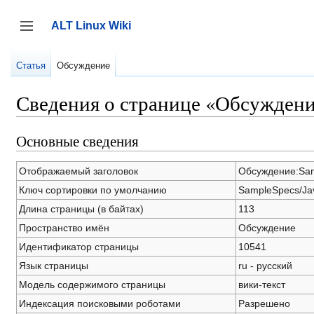
Перейти
к
ALT Linux Wiki
содержанию
Переключить боковую панель
Статья
Обсуждение
Сведения о странице «Обсуждени
Основные сведения
Отображаемый заголовок
Обсуждение:Sam
Ключ сортировки по умолчанию
SampleSpecs/Ja
Длина страницы (в байтах)
113
Пространство имён
Обсуждение
Идентификатор страницы
10541
Язык страницы
ru - русский
Модель содержимого страницы
вики-текст
Индексация поисковыми роботами
Разрешено