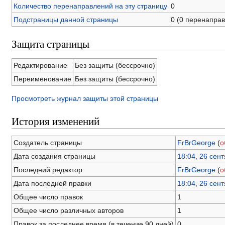
Количество перенаправлений на эту страницу
0
Подстраницы данной страницы
0 (0 перенапра
Защита страницы
Редактирование
Без защиты (бессрочно)
Переименование
Без защиты (бессрочно)
Просмотреть журнал защиты этой страницы
История изменений
Создатель страницы
FrBrGeorge
(
о
Дата создания страницы
18:04, 26 сен
Последний редактор
FrBrGeorge
(
о
Дата последней правки
18:04, 26 сен
Общее число правок
1
Общее число различных авторов
1
Правок за последнее время (в течение 90 дней)
0