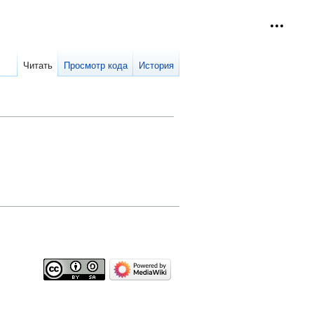
Персон
collap
Читать
Просмотр кода
История