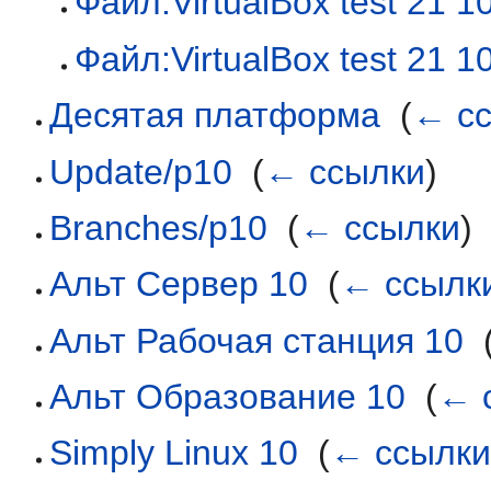
Файл:VirtualBox test 21 1
Файл:VirtualBox test 21 1
Десятая платформа
‎
(
← с
Update/p10
‎
(
← ссылки
)
Branches/p10
‎
(
← ссылки
)
Альт Сервер 10
‎
(
← ссылк
Альт Рабочая станция 10
‎
Альт Образование 10
‎
(
← 
Simply Linux 10
‎
(
← ссылк