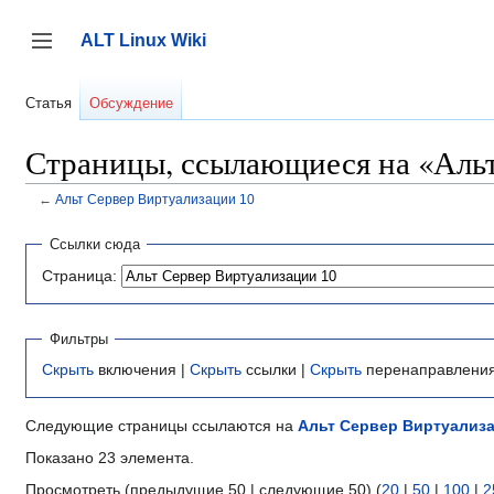
Перейти
к
ALT Linux Wiki
содержанию
Переключить боковую панель
Статья
Обсуждение
Страницы, ссылающиеся на «Альт
←
Альт Сервер Виртуализации 10
Ссылки сюда
Страница:
Фильтры
Скрыть
включения |
Скрыть
ссылки |
Скрыть
перенаправлени
Следующие страницы ссылаются на
Альт Сервер Виртуализа
Показано 23 элемента.
Просмотреть (предыдущие 50 | следующие 50) (
20
|
50
|
100
|
2