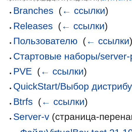
Branches
‎
(
← ссылки
)
Releases
‎
(
← ссылки
)
Пользователю
‎
(
← ссылки
Стартовые наборы/server-
PVE
‎
(
← ссылки
)
QuickStart/Выбор дистриб
Btrfs
‎
(
← ссылки
)
Server-v
(страница-перена