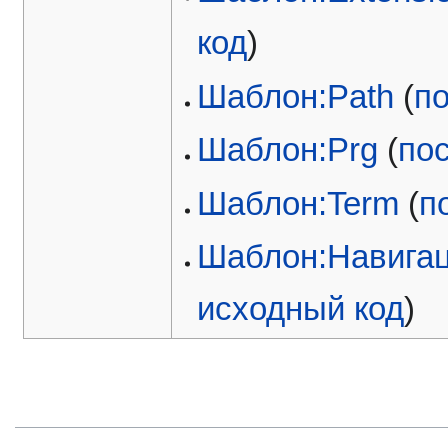
код
)
Шаблон:Path
(
п
Шаблон:Prg
(
по
Шаблон:Term
(
п
Шаблон:Навигац
исходный код
)