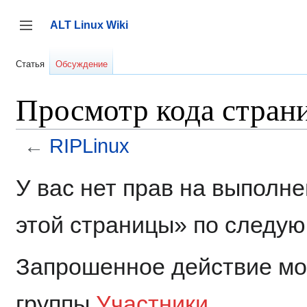
Перейти
к
ALT Linux Wiki
содержанию
Переключить боковую панель
Статья
Обсуждение
Просмотр кода стран
←
RIPLinux
У вас нет прав на выполн
этой страницы» по следу
Запрошенное действие мог
группы
Участники
.