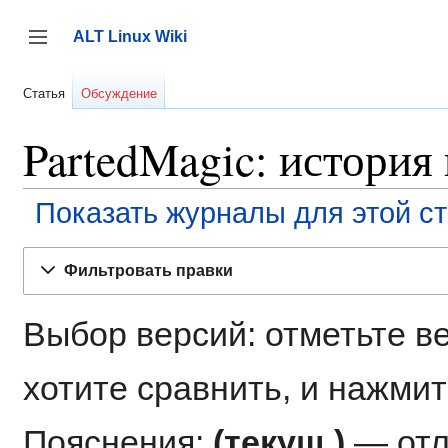
Перейти
к
ALT Linux Wiki
содержанию
Переключить боковую панель
Статья
Обсуждение
PartedMagic: история
Показать журналы для этой с
Фильтровать правки
Выбор версий: отметьте в
хотите сравнить, и нажмит
Пояснения:
(текущ.)
— отл