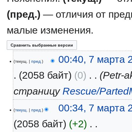
(пред.)
— отличия от пре
малые изменения.
7
00:40, 7 марта 
текущ.
пред.
марта
2018
2058 байт
0
‎
Petr-
страницу
Rescue/Parted
00:34, 7 марта 
текущ.
пред.
2058 байт
+2
‎