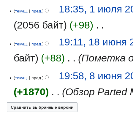
Н
1
18:35, 1 июля 2
е
текущ.
пред.
июля
т
2015
2056 байт
+98
‎
о
п
и
Н
18
19:11, 18 июня 
с
е
текущ.
пред.
июня
а
т
2009
байт
+88
‎
Пометка о 
н
о
и
п
я
и
8
19:58, 8 июня 2
п
с
текущ.
пред.
июня
р
а
2009
а
н
+1870
‎
Обзор Parted 
в
и
к
я
и
п
р
а
в