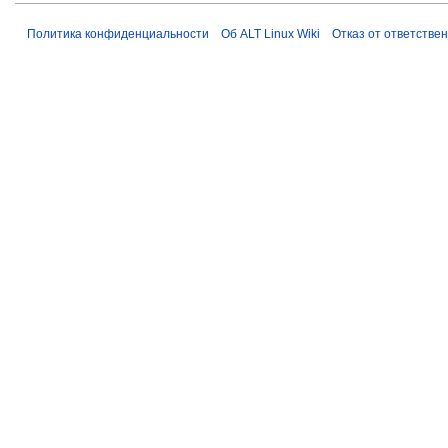
к
и
Политика конфиденциальности
Об ALT Linux Wiki
Отказ от ответстве