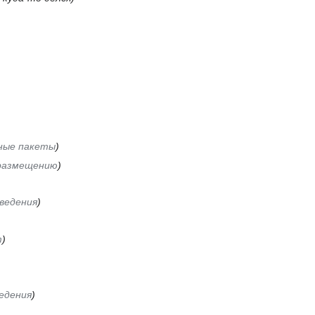
рные пакеты
 размещению
ведения
m
едения