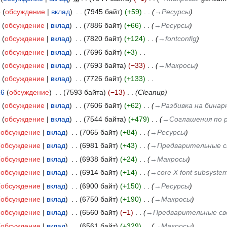
o
обсуждение
вклад
‎
7945 байт
+59
‎
→‎Ресурсы
обсуждение
вклад
‎
7886 байт
+66
‎
→‎Ресурсы
обсуждение
вклад
‎
7820 байт
+124
‎
→‎fontconfig
обсуждение
вклад
‎
7696 байт
+3
‎
обсуждение
вклад
‎
7693 байта
−33
‎
→‎Макросы
обсуждение
вклад
‎
7726 байт
+133
‎
16
обсуждение
‎
7593 байта
−13
‎
Cleanup
обсуждение
вклад
‎
7606 байт
+62
‎
→‎Разбивка на бина
обсуждение
вклад
‎
7544 байта
+479
‎
→‎Соглашения по
обсуждение
вклад
‎
7065 байт
+84
‎
→‎Ресурсы
обсуждение
вклад
‎
6981 байт
+43
‎
→‎Предварительные с
обсуждение
вклад
‎
6938 байт
+24
‎
→‎Макросы
обсуждение
вклад
‎
6914 байт
+14
‎
→‎core X font subsyste
обсуждение
вклад
‎
6900 байт
+150
‎
→‎Ресурсы
обсуждение
вклад
‎
6750 байт
+190
‎
→‎Макросы
обсуждение
вклад
‎
6560 байт
−1
‎
→‎Предварительные св
обсуждение
вклад
‎
6561 байт
+329
‎
→‎Макросы