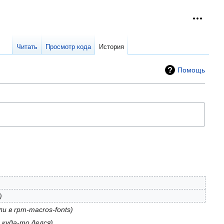
Персон
collap
Читать
Просмотр кода
История
Помощь
ли в rpm-macros-fonts
 куда-то делся