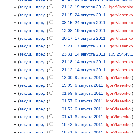
2014
мая
текущ.
пред.
21:13, 19 апреля 2013
‎
IgorVlasenk
19
2014
апреля
текущ.
пред.
21:15, 24 августа 2011
‎
IgorVlasenko
24
2013
августа
текущ.
пред.
08:15, 24 августа 2011
‎
IgorVlasenko
2011
текущ.
пред.
12:08, 19 августа 2011
‎
IgorVlasenko
19
Н
августа
текущ.
пред.
20:17, 17 августа 2011
‎
IgorVlasenko
17
е
2011
августа
текущ.
пред.
19:21, 17 августа 2011
‎
IgorVlasenko
т
2011
Н
текущ.
пред.
23:31, 14 августа 2011
‎
109.254.49.
14
о
е
августа
текущ.
пред.
21:18, 14 августа 2011
‎
IgorVlasenko
п
т
2011
и
текущ.
пред.
21:12, 14 августа 2011
‎
IgorVlasenko
о
с
текущ.
пред.
12:30, 9 августа 2011
‎
IgorVlasenko
9
п
а
августа
и
текущ.
пред.
19:05, 6 августа 2011
‎
IgorVlasenko
6
н
2011
с
августа
текущ.
пред.
01:59, 6 августа 2011
‎
IgorVlasenko
и
а
2011
текущ.
пред.
01:57, 6 августа 2011
‎
IgorVlasenko
я
н
п
текущ.
пред.
01:52, 6 августа 2011
‎
IgorVlasenko
и
р
текущ.
пред.
01:41, 6 августа 2011
‎
IgorVlasenko
я
а
п
текущ.
пред.
18:42, 5 августа 2011
‎
IgorVlasenko
5
в
р
августа
текущ.
пред.
18:41, 5 августа 2011
‎
IgorVlasenko