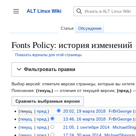
Перейти
к
ALT Linux Wiki
содержанию
Переключить боковую панель
Статья
Обсуждение
Fonts Policy: история изменений
Показать журналы для этой страницы
Фильтровать правки
Выбор версий: отметьте версии страницы, которые вы хотите 
Пояснения:
(текущ.)
— отличия от текущей версии;
(пред.)
—
текущ.
пред.
20:02, 19 марта 2018
‎
FrBrGeorge
19
марта
текущ.
пред.
13:46, 16 марта 2018
‎
FrBrGeorge
16
2018
марта
текущ.
пред.
21:05, 1 сентября 2014
‎
MichaelShig
1
2018
сентября
текущ.
пред.
17:24, 30 мая 2014
‎
MichaelShigorin
30