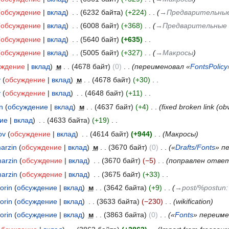
обсуждение
вклад
‎
6232 байта
+224
‎
→‎Предварительные
обсуждение
вклад
‎
6008 байт
+368
‎
→‎Предварительные 
обсуждение
вклад
‎
5640 байт
+635
‎
обсуждение
вклад
‎
5005 байт
+327
‎
→‎Макросы
уждение
вклад
‎
м
4678 байт
0
‎
переименовал «
FontsPolicy
v
обсуждение
вклад
‎
м
4678 байт
+30
‎
v
обсуждение
вклад
‎
4648 байт
+11
‎
n
обсуждение
вклад
‎
м
4637 байт
+4
‎
fixed broken link (ob
ие
вклад
‎
4633 байта
+19
‎
ov
обсуждение
вклад
‎
4614 байт
+944
‎
Макросы
arzin
обсуждение
вклад
‎
м
3670 байт
0
‎
«
Drafts/Fonts
» п
arzin
обсуждение
вклад
‎
3670 байт
−5
‎
поправлен отве
arzin
обсуждение
вклад
‎
3675 байт
+33
‎
orin
обсуждение
вклад
‎
м
3642 байта
+9
‎
→‎post/%postun
orin
обсуждение
вклад
‎
3633 байта
−230
‎
wikification
orin
обсуждение
вклад
‎
м
3863 байта
0
‎
«
Fonts
» переиме