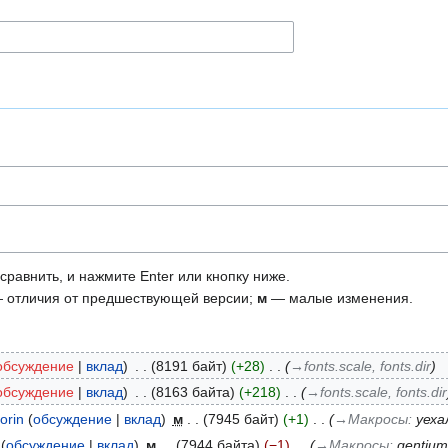
сравнить, и нажмите Enter или кнопку ниже.
 отличия от предшествующей версии;
м
— малые изменения.
обсуждение
вклад
‎
8191 байт
+28
‎
→‎fonts.scale, fonts.dir
обсуждение
вклад
‎
8163 байта
+218
‎
→‎fonts.scale, fonts.dir
orin
обсуждение
вклад
‎
м
7945 байт
+1
‎
→‎Макросы
:
уеха
обсуждение
вклад
‎
м
7944 байта
−1
‎
→‎Макросы
:
gentium