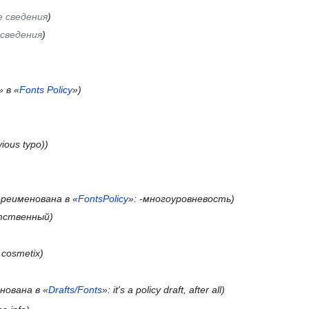
 сведения
сведения
» в «
Fonts Policy
»
vious typo)
ереименована в «
FontsPolicy
»: -многоуровневость
тственный
:
cosmetix
нована в «
Drafts/Fonts
»: it's a policy draft, after all