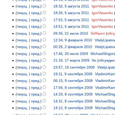
к
а
2011
текущ.
пред.
18:32, 5 августа 2011
‎
IgorVlasenko
и
в
текущ.
пред.
18:26, 5 августа 2011
‎
IgorVlasenko
к
текущ.
пред.
17:52, 5 августа 2011
‎
IgorVlasenko
и
Н
текущ.
пред.
14:51, 5 августа 2011
‎
IgorVlasenko
е
текущ.
пред.
09:36, 21 июля 2010
‎
SirRaorn
обс
21
т
июля
текущ.
пред.
12:34, 9 февраля 2010
‎
VitalyLipato
9
о
2010
Н
февраля
текущ.
пред.
00:26, 2 февраля 2010
‎
VitalyLipato
2
п
е
2010
Н
февраля
и
текущ.
пред.
17:46, 20 июля 2009
‎
MichaelShigori
20
т
е
2010
с
июля
текущ.
пред.
21:16, 17 марта 2009
‎
Ilis
обсужден
17
о
т
а
2009
Н
марта
текущ.
пред.
23:57, 19 сентября 2008
‎
VitalyLipat
19
п
о
н
е
2009
сентября
и
текущ.
пред.
19:11, 9 сентября 2008
‎
VladimirKam
9
п
и
т
2008
с
сентября
и
текущ.
пред.
06:15, 9 сентября 2008
‎
VladimirKam
я
о
а
2008
с
п
текущ.
пред.
17:56, 8 сентября 2008
‎
VladimirKam
8
п
н
а
Н
р
сентября
и
текущ.
пред.
14:33, 8 сентября 2008
‎
MichaelShig
и
н
е
а
2008
с
текущ.
пред.
14:31, 8 сентября 2008
‎
MichaelShig
я
и
т
в
а
п
текущ.
пред.
14:12, 8 сентября 2008
‎
MichaelShig
я
о
к
н
р
п