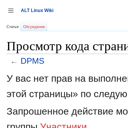
Перейти
к
ALT Linux Wiki
содержанию
Переключить боковую панель
Статья
Обсуждение
Просмотр кода стра
←
DPMS
У вас нет прав на выполн
этой страницы» по следу
Запрошенное действие мог
группы
Участники
.