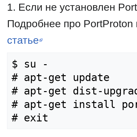
1. Если не установлен Por
Подробнее про PortProton
статье
$ su -

# apt-get update

# apt-get dist-upgrad
# apt-get install por