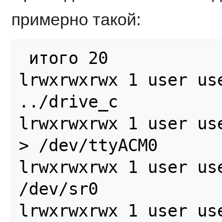
примерно такой:
 итого 20

lrwxrwxrwx 1 user us
../drive_c

lrwxrwxrwx 1 user us
> /dev/ttyACM0

lrwxrwxrwx 1 user us
/dev/sr0

lrwxrwxrwx 1 user us