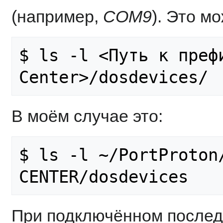
(например,
COM9
). Это м
$ ls -l <Путь к преф
В моём случае это:
$ ls -l ~/PortProton
При подключённом послед