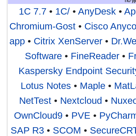
ПО у
1C 7.7
•
1C/
•
AnyDesk
•
Ap
Chromium-Gost
•
Cisco Anyco
app
•
Citrix XenServer
•
Dr.W
Software
•
FineReader
•
F
Kaspersky Endpoint Securit
Lotus Notes
•
Maple
•
MatL
NetTest
•
Nextcloud
•
Nuxe
OwnCloud9
•
PVE
•
PyChar
SAP R3
•
SCOM
•
SecureCR