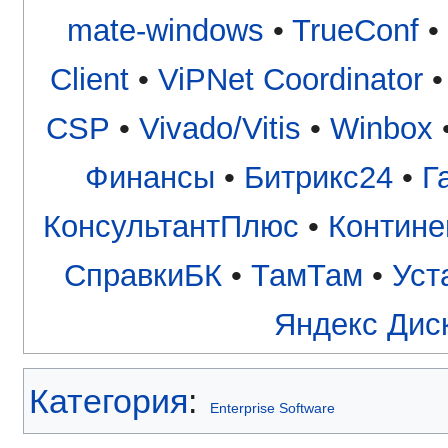
mate-windows
•
TrueConf
•
Client
•
ViPNet Coordinator
CSP
•
Vivado/Vitis
•
Winbox
Финансы
•
Битрикс24
•
Г
КонсультантПлюс
•
Контине
СправкиБК
•
ТамТам
•
Уст
Яндекс Дис
Категория
:
Enterprise Software