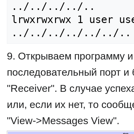
../../../../..

lrwxrwxrwx 1 user us
9. Открываем программу 
последовательный порт и 
"Receiver". В случае успех
или, если их нет, то сооб
"View->Messages View".