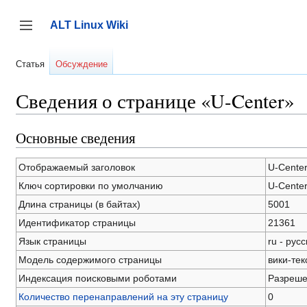
Перейти
к
ALT Linux Wiki
содержанию
Переключить боковую панель
Статья
Обсуждение
Сведения о странице «U-Center»
Основные сведения
Отображаемый заголовок
U-Cente
Ключ сортировки по умолчанию
U-Cente
Длина страницы (в байтах)
5001
Идентификатор страницы
21361
Язык страницы
ru - рус
Модель содержимого страницы
вики-тек
Индексация поисковыми роботами
Разреш
Количество перенаправлений на эту страницу
0