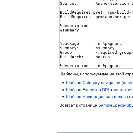
Шаблоны, используемые на этой стр
Шаблон:Category navigation
(
посм
Шаблон:Extension DPL
(
посмотрет
Шаблон:Навигационная полоса
(
п
Возврат к странице
SampleSpecs/rub