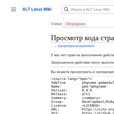
Перейти
к
ALT Linux Wiki
содержанию
Переключить боковую панель
Статья
Обсуждение
Просмотр кода стр
←
SampleSpecs/rubymodule
У вас нет прав на выполнение дейст
Запрошенное действие могут выполн
Вы можете просмотреть и скопироват