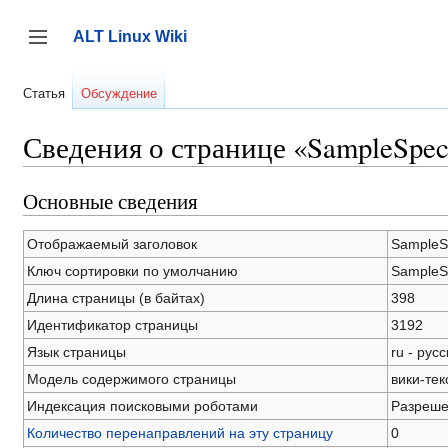
Перейти
к
ALT Linux Wiki
содержанию
Переключить боковую панель
Статья
Обсуждение
Сведения о странице «SampleSpec
Основные сведения
Отображаемый заголовок
SampleS
Ключ сортировки по умолчанию
SampleS
Длина страницы (в байтах)
398
Идентификатор страницы
3192
Язык страницы
ru - рус
Модель содержимого страницы
вики-тек
Индексация поисковыми роботами
Разреш
Количество перенаправлений на эту страницу
0