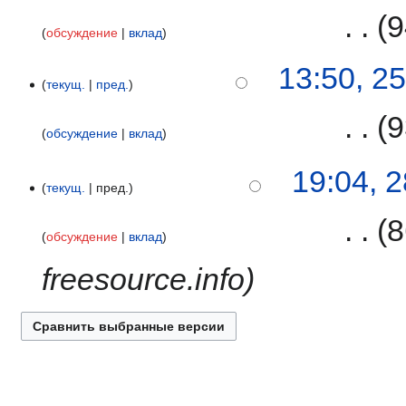
а
‎
9
н
обсуждение
вклад
в
и
к
я
25
13:50, 2
и
п
текущ.
пред.
декабря
р
2008
а
‎
9
обсуждение
вклад
в
к
Н
28
19:04, 
и
е
текущ.
пред.
июля
т
2008
о
‎
8
обсуждение
вклад
п
и
freesource.info
с
а
н
и
я
п
р