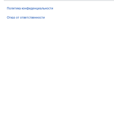
а
Политика конфиденциальности
в
к
Отказ от ответственности
и