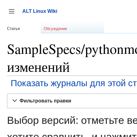
Перейти
к
ALT Linux Wiki
содержанию
Переключить боковую панель
Статья
Обсуждение
SampleSpecs/pythonmo
изменений
Показать журналы для этой с
Фильтровать правки
Выбор версий: отметьте в
хотите сравнить, и нажмит