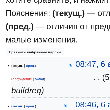
Пояснения:
(текущ.)
— отл
(пред.)
— отличия от пре
малые изменения.
6
08:47, 6
текущ.
пред.
апреля
2009
‎
5
обсуждение
вклад
buildreq
08:46, 6
текущ.
пред.