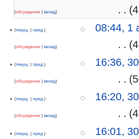
‎
4
обсуждение
вклад
1
08:44, 1
текущ.
пред.
апреля
2009
‎
4
обсуждение
вклад
Н
30
16:36, 3
е
текущ.
пред.
марта
т
2009
‎
5
о
обсуждение
вклад
п
и
Н
16:20, 3
с
е
текущ.
пред.
а
т
‎
4
н
о
обсуждение
вклад
и
п
я
и
16:01, 3
п
с
текущ.
пред.
р
а