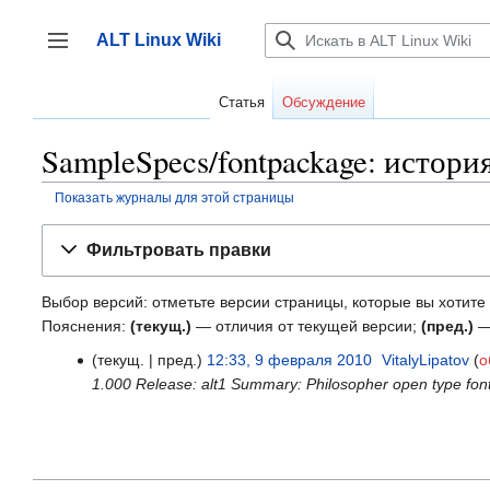
Перейти
к
ALT Linux Wiki
содержанию
Переключить боковую панель
Статья
Обсуждение
SampleSpecs/fontpackage: истор
Показать журналы для этой страницы
Фильтровать правки
Выбор версий: отметьте версии страницы, которые вы хотите 
Пояснения:
(текущ.)
— отличия от текущей версии;
(пред.)
—
текущ.
пред.
12:33, 9 февраля 2010
‎
VitalyLipatov
о
9
1.000 Release: alt1 Summary: Philosopher open type font 
февраля
2010