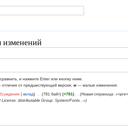
ия изменений
сравнить, и нажмите Enter или кнопку ниже.
 отличия от предшествующей версии;
м
— малые изменения.
бсуждение
вклад
‎
781 байт
+781
‎
Новая страница: «<pre> 
License: distributable Group: System/Fonts...»