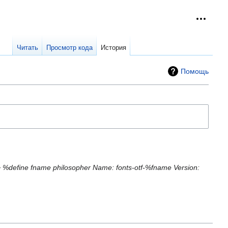
Персон
collap
Читать
Просмотр кода
История
Помощь
%define fname philosopher Name: fonts-otf-%fname Version: