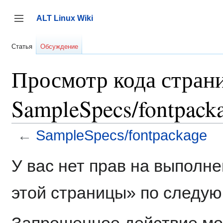
Перейти
к
ALT Linux Wiki
содержанию
Переключить боковую панель
Статья
Обсуждение
Просмотр кода стран
SampleSpecs/fontpack
←
SampleSpecs/fontpackage
У вас нет прав на выполн
этой страницы» по следу
Запрошенное действие мог