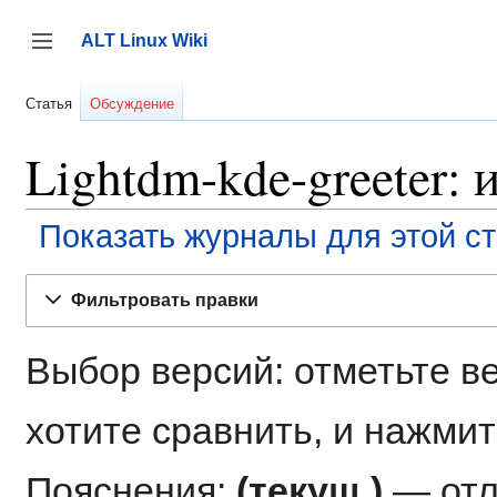
Перейти
к
ALT Linux Wiki
содержанию
Переключить боковую панель
Статья
Обсуждение
Lightdm-kde-greeter:
Показать журналы для этой с
Фильтровать правки
Выбор версий: отметьте в
хотите сравнить, и нажмит
Пояснения:
(текущ.)
— отл