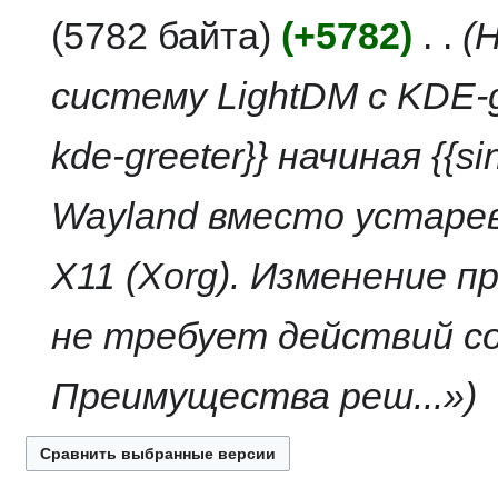
н
о
5782 байта
+5782
‎
Н
и
п
я
и
систему LightDM с KDE-gr
п
с
р
а
kde-greeter}} начиная {{s
а
н
в
и
к
я
Wayland вместо устаре
и
п
р
X11 (Xorg). Изменение 
а
в
к
не требует действий со
и
Преимущества реш...»