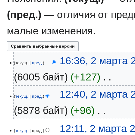
(пред.)
— отличия от пре
малые изменения.
2
16:36, 2 марта 
текущ.
пред.
марта
2026
6005 байт
+127
‎
Н
12:40, 2 марта 
е
текущ.
пред.
т
5878 байт
+96
‎
о
п
и
Н
12:11, 2 марта 
с
е
текущ.
пред.
а
т