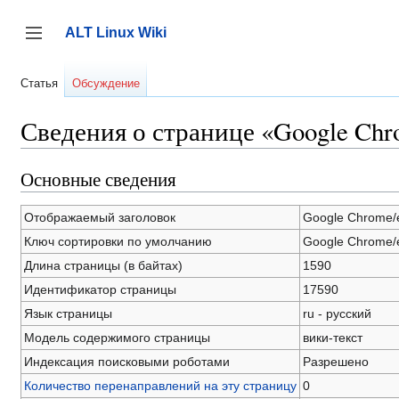
Перейти
к
ALT Linux Wiki
содержанию
Переключить боковую панель
Статья
Обсуждение
Сведения о странице «Google Chr
Основные сведения
Отображаемый заголовок
Google Chrome/
Ключ сортировки по умолчанию
Google Chrome/
Длина страницы (в байтах)
1590
Идентификатор страницы
17590
Язык страницы
ru - русский
Модель содержимого страницы
вики-текст
Индексация поисковыми роботами
Разрешено
Количество перенаправлений на эту страницу
0