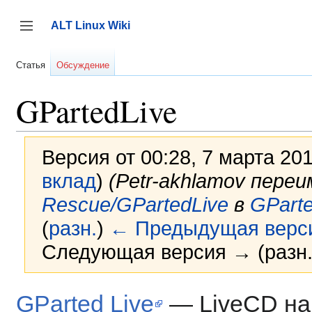
Перейти
к
ALT Linux Wiki
содержанию
Переключить боковую панель
Статья
Обсуждение
GPartedLive
Версия от 00:28, 7 марта 20
вклад
)
(Petr-akhlamov пере
Rescue/GPartedLive
в
GParte
(
разн.
)
← Предыдущая верс
Следующая версия → (разн.
GParted Live
— LiveCD на 