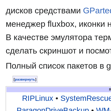
дисков средствами
GParte
менеджер fluxbox, иконки 
В качестве эмулятора тер
сделать скриншот и посмо
Полный список пакетов в gpa
развернуть
R
RIPLinux
•
SystemRescu
ParagonDriveBackup
•
WM-