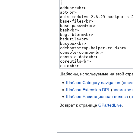
Шаблоны, используемые на этой стр
Шаблон:Category navigation
(
посм
Шаблон:Extension DPL
(
посмотрет
Шаблон:Навигационная полоса
(
п
Возврат к странице
GPartedLive
.