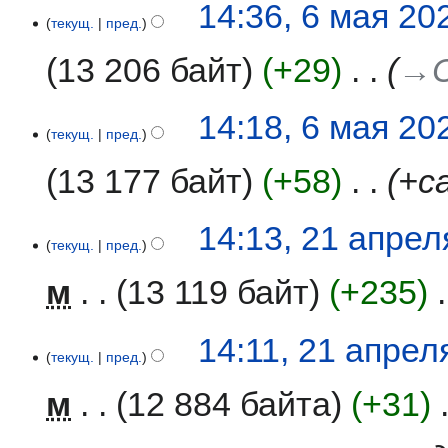
6
14:36, 6 мая 20
текущ.
пред.
мая
2026
13 206 байт
+29
‎
→‎
14:18, 6 мая 20
текущ.
пред.
13 177 байт
+58
‎
+c
21
14:13, 21 апрел
текущ.
пред.
апреля
2026
м
13 119 байт
+235
‎
14:11, 21 апрел
текущ.
пред.
м
12 884 байта
+31
‎