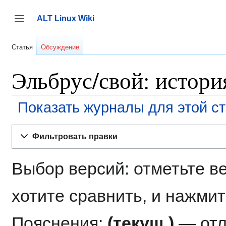
Перейти
к
ALT Linux Wiki
содержанию
Переключить боковую панель
Статья
Обсуждение
Эльбрус/свой: истори
Показать журналы для этой с
Фильтровать правки
Выбор версий: отметьте в
хотите сравнить, и нажмит
Пояснения:
(текущ.)
— отл