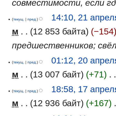
совместимости, если гд
14:10, 21 апрел
текущ.
пред.
м
12 853 байта
−154
предшественников; свёл
20
01:12, 20 апрел
текущ.
пред.
апреля
2026
м
13 007 байт
+71
‎
17
18:58, 17 апрел
текущ.
пред.
апреля
2026
м
12 936 байт
+167
‎
11