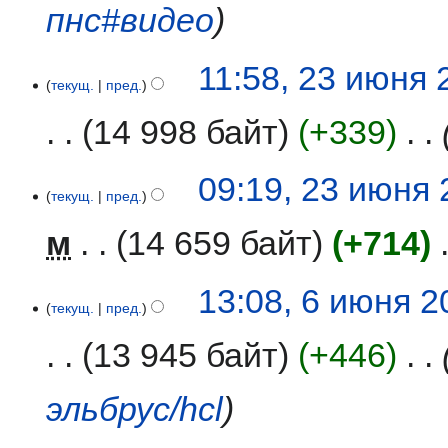
пнс#видео
23
11:58, 23 июня 
текущ.
пред.
июня
2026
14 998 байт
+339
‎
09:19, 23 июня
текущ.
пред.
м
14 659 байт
+714
‎
6
13:08, 6 июня 2
текущ.
пред.
июня
2026
13 945 байт
+446
‎
эльбрус/hcl