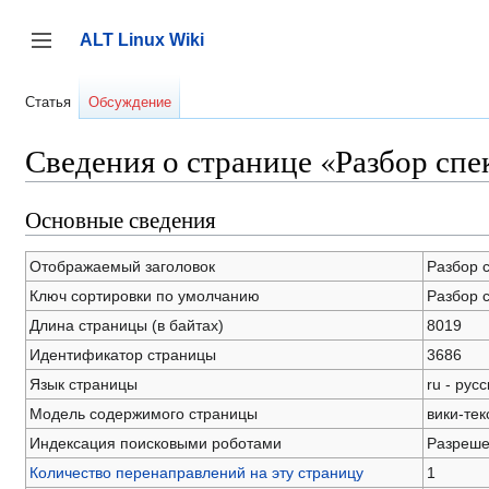
Перейти
к
ALT Linux Wiki
содержанию
Переключить боковую панель
Статья
Обсуждение
Сведения о странице «Разбор спек
Основные сведения
Отображаемый заголовок
Разбор 
Ключ сортировки по умолчанию
Разбор 
Длина страницы (в байтах)
8019
Идентификатор страницы
3686
Язык страницы
ru - рус
Модель содержимого страницы
вики-тек
Индексация поисковыми роботами
Разреш
Количество перенаправлений на эту страницу
1