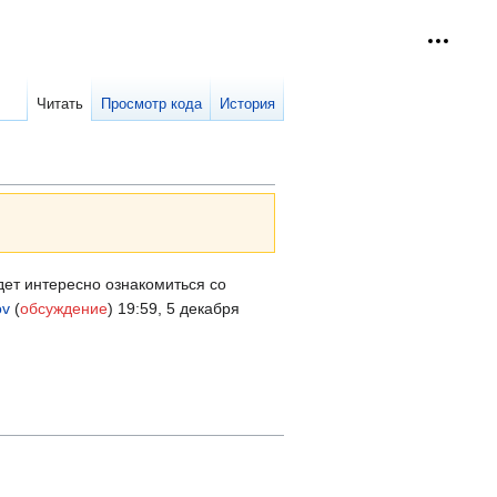
Персон
collap
Читать
Просмотр кода
История
ет интересно ознакомиться со
ov
(
обсуждение
) 19:59, 5 декабря