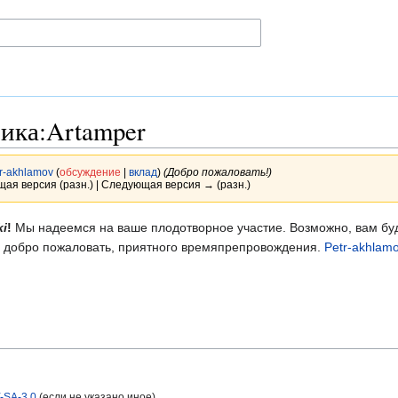
ика:Artamper
r-akhlamov
(
обсуждение
|
вклад
)
(Добро пожаловать!)
щая версия (разн.) | Следующая версия → (разн.)
ki
!
Мы надеемся на ваше плодотворное участие. Возможно, вам буд
з добро пожаловать, приятного времяпрепровождения.
Petr-akhlam
-SA-3.0
(если не указано иное).