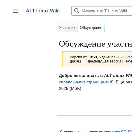
Перейти
к
ALT Linux Wiki
содержанию
Переключить боковую панель
Участник
Обсуждение
Обсуждение участн
Версия от 19:59, 5 декабря 2025;
Pet
(разн.) ← Предыдущая версия | Теку
Добро пожаловать в
ALT Linux Wi
справочными страницами
. Ещё ра
2025 (MSK)
Содержание доступно по лицензии
CC-BY