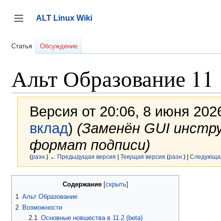
Перейти
к
ALT Linux Wiki
содержанию
Переключить боковую панель
Статья
Обсуждение
Альт Образование 11
Версия от 20:06, 8 июня 202
вклад
)
(Заменён GUI инстру
формат подписи)
(
разн.
)
← Предыдущая версия
|
Текущая версия
(
разн.
) |
Следующа
Содержание
1
Альт Образование
2
Возможности
2.1
Основные новшества в 11.2 (beta)