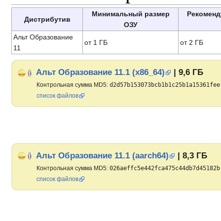
Минимальный размер
Рекоменд
Дистрибутив
ОЗУ
Альт Образование
от 1 ГБ
от 2 ГБ
11
Альт Образование 11.1 (x86_64)
| 9,6 ГБ
Контрольная сумма MD5:
d2d57b153073bcb1b1c25b1a15361fee
список файлов
Альт Образование 11.1 (aarch64)
| 8,3 ГБ
Контрольная сумма MD5:
026aeffc5e442fca475c44db7d45182b
список файлов