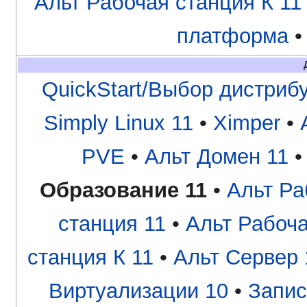
Альт Рабочая станция К 11
платформа
QuickStart/Выбор дистриб
Simply Linux 11
•
Ximper
•
PVE
•
Альт Домен 11
Образование 11
•
Альт Ра
станция 11
•
Альт Рабоча
станция К 11
•
Альт Сервер 
Виртуализации 10
•
Запис