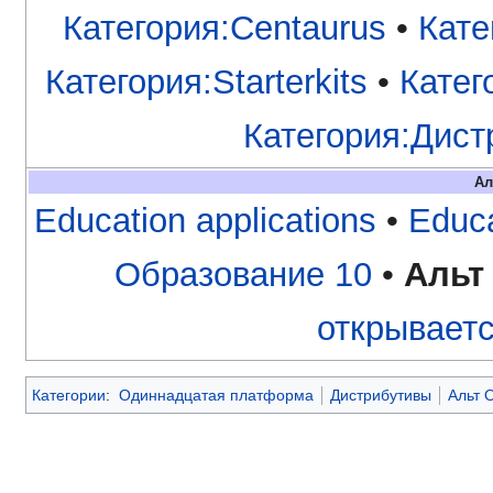
Категория:Centaurus
•
Кате
Категория:Starterkits
•
Катег
Категория:Дис
Ал
Education applications
•
Educa
Образование 10
•
Альт
открываетс
Категории
:
Одиннадцатая платформа
Дистрибутивы
Альт 