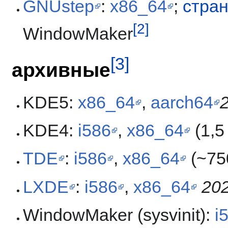
GNUstep
:
x86_64
;
стран
[2]
WindowMaker
[3]
архивные
KDE5:
x86_64
,
aarch64
KDE4:
i586
,
x86_64
(1,5
TDE
:
i586
,
x86_64
(~75
LXDE
:
i586
,
x86_64
20
WindowMaker (sysvinit):
i