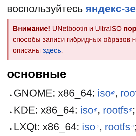
воспользуйтесь
яндекс-з
Внимание!
UNetbootin и UltraISO
пор
способы записи гибридных образов 
описаны
здесь
.
основные
GNOME: x86_64:
iso
,
roo
KDE: x86_64:
iso
,
rootfs
LXQt: x86_64:
iso
,
rootfs