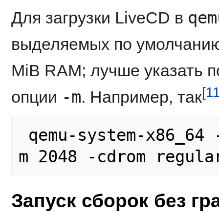
qem
Для загрузки LiveCD в
выделяемых по умолчанию
MiB RAM; лучше указать 
[11
-m
опции
. Например, так
 qemu-system-x86_64 -enable-kvm -vga virtio -
Запуск сборок без г