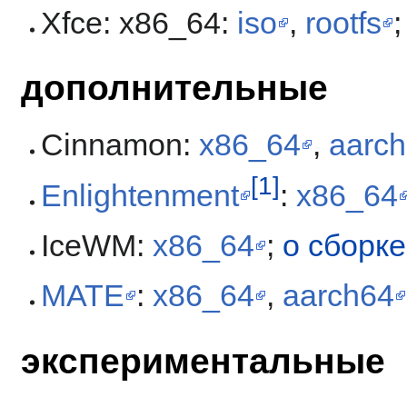
Xfce: x86_64:
iso
,
rootfs
дополнительные
Cinnamon:
x86_64
,
aarc
[1]
Enlightenment
:
x86_64
IceWM:
x86_64
;
о сборке
MATE
:
x86_64
,
aarch64
экспериментальные