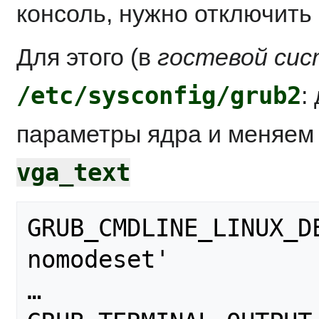
консоль, нужно отключить
Для этого (в
гостевой си
/etc/sysconfig/grub2
:
параметры ядра и меняе
vga_text
GRUB_CMDLINE_LINUX_D
nomodeset'

…
