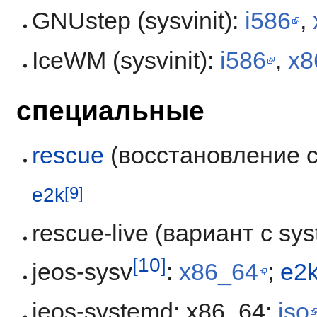
GNUstep (sysvinit):
i586
,
IceWM (sysvinit):
i586
,
x8
специальные
rescue
(восстановление 
e2k
[9]
rescue-live (вариант с sy
[10]
jeos-sysv
:
x86_64
;
e2
jeos-systemd: x86_64:
iso