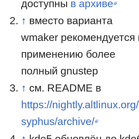
доступны
в архиве
↑
вместо варианта
wmaker рекомендуется 
применению более
полный gnustep
↑
см. README в
https://nightly.altlinux.org/
syphus/archive/
↑
kde5 обновлён до kde