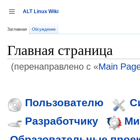
Перейти
к
ALT Linux Wiki
содержанию
Переключить боковую панель
Заглавная
Обсуждение
Главная страница
(перенаправлено с «
Main Pag
Пользователю
С
Разработчику
Ми
Образовательные прое