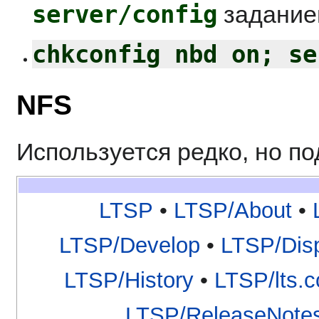
server/config
задание
chkconfig nbd on; se
NFS
Используется редко, но по
LTSP
•
LTSP/About
•
LTSP/Develop
•
LTSP/Dis
LTSP/History
•
LTSP/lts.c
LTSP/ReleaseNote