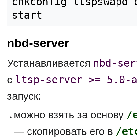
chkconfig ltspswapd o
nbd-server
nbd-ser
Устанавливается
ltsp-server >= 5.0-
с
запуск:
/
можно взять за основу
/et
— скопировать его в