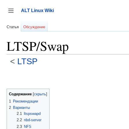
Перейти
к
ALT Linux Wiki
содержанию
Переключить боковую панель
Статья
Обсуждение
LTSP/Swap
<
LTSP
Содержание
1
Рекомендации
2
Варианты
2.1
ltspswapd
2.2
nbd-server
2.3
NFS