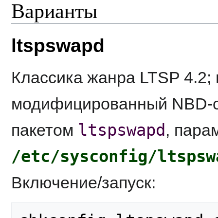
Варианты
ltspswapd
Классика жанра LTSP 4.2; 
модифицированный NBD-с
ltspswapd
пакетом
, пара
/etc/sysconfig/ltspsw
Включение/запуск: