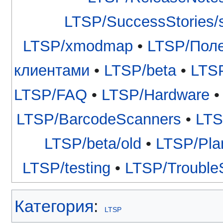
LTSP/SuccessStories
LTSP/xmodmap
•
LTSP/Поле
клиентами
•
LTSP/beta
•
LTSP
LTSP/FAQ
•
LTSP/Hardware
LTSP/BarcodeScanners
•
LTS
LTSP/beta/old
•
LTSP/Pla
LTSP/testing
•
LTSP/Trouble
Категория
:
LTSP