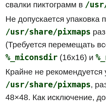
/usr
свалки пиктограмм в
Не допускается упаковка 
/usr/share/pixmaps
раз
(Требуется перемещать вс
%_miconsdir
%_
(16x16) и
Крайне не рекомендуется 
/usr/share/pixmaps
, р
48×48. Как исключение, д