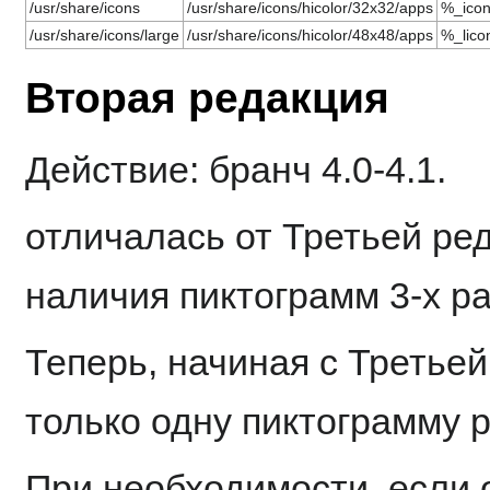
/usr/share/icons
/usr/share/icons/hicolor/32x32/apps
%_icon
/usr/share/icons/large
/usr/share/icons/hicolor/48x48/apps
%_lico
Вторая редакция
Действие: бранч 4.0-4.1.
отличалась от Третьей ре
наличия пиктограмм 3-х ра
Теперь, начиная с Третьей
только одну пиктограмму 
При необходимости, если