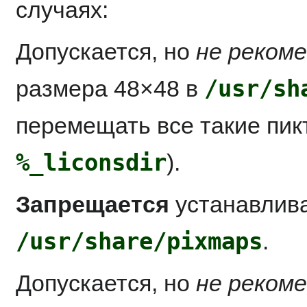
случаях:
Допускается, но
не реком
/usr/sh
размера 48×48 в
перемещать все такие пик
%_liconsdir
).
Запрещается
устанавлива
/usr/share/pixmaps
.
Допускается, но
не реком