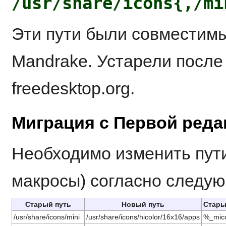
/usr/share/icons{,/m
Эти пути были совместимы
Mandrake. Устарели после
freedesktop.org.
Миграция с Первой реда
Необходимо изменить пути
макросы) согласно следу
Старый путь
Новый путь
Стары
/usr/share/icons/mini
/usr/share/icons/hicolor/16x16/apps
%_mico