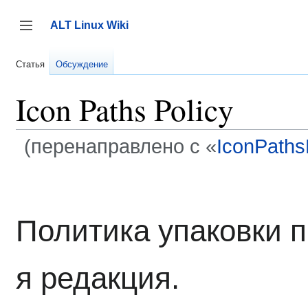
Перейти
к
ALT Linux Wiki
содержанию
Переключить боковую панель
Статья
Обсуждение
Icon Paths Policy
(перенаправлено с «
IconPaths
Политика упаковки п
я редакция.