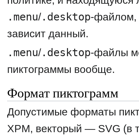
.menu
.desktop
/
-файлом, 
зависит данный.
.menu
.desktop
/
-файлы мо
пиктограммы вообще.
Формат пиктограмм
Допустимые форматы пикт
XPM, векторый — SVG (в т