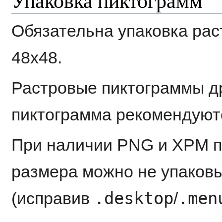
Обязательна упаковка ра
48x48.
Растровые пиктограммы др
пиктограмма рекомендуютс
При наличии PNG и XPM п
размера можно не упаков
.desktop
.men
(исправив
/