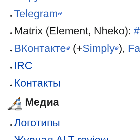
Telegram
Matrix (Element, Nheko):
#
ВКонтакте
(+
Simply
),
Fa
IRC
Контакты
Медиа
Логотипы
Журнал ALT-review