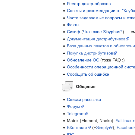
Реестр докер-образов
Советы и рекомендации от "Клуба
Часто задаваемые вопросы и отве
Факты
Сизиф
(
Что такое Sisyphus?
) — с
Документация дистрибутивов
База данных пакетов и обновлен
Покупка дистрибутивов
Обновление ОС
(тоже FAQ :)
Особенности операционной систе
Сообщить об ошибке
Общение
Списки рассылки
Форум
Telegram
Matrix (Element, Nheko):
#altlinux-
ВКонтакте
(+
Simply
),
Faceboo
IRC