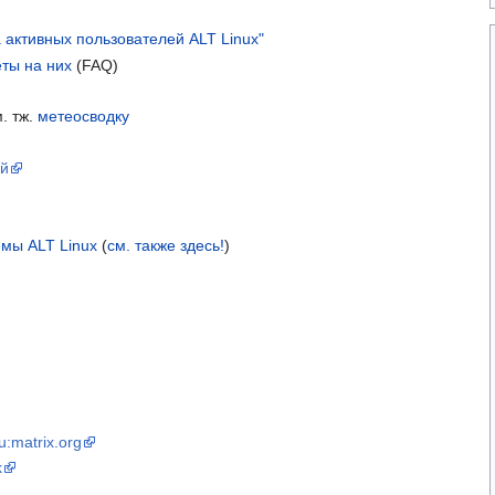
 активных пользователей ALT Linux"
ты на них
(FAQ)
м. тж.
метеосводку
ий
мы ALT Linux
(
см. также здесь!
)
ru:matrix.org
k