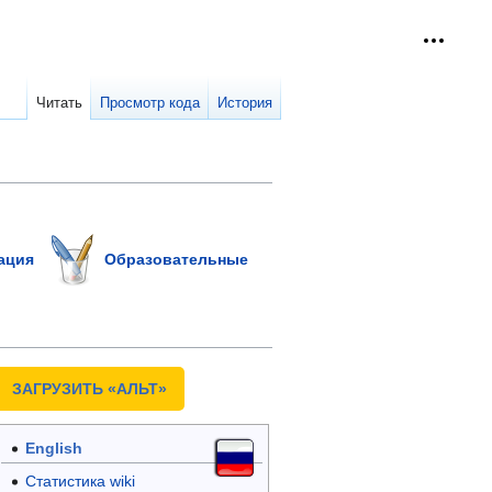
Персон
collap
Читать
Просмотр кода
История
ация
Образовательные
ЗАГРУЗИТЬ «АЛЬТ»
English
Статистика wiki