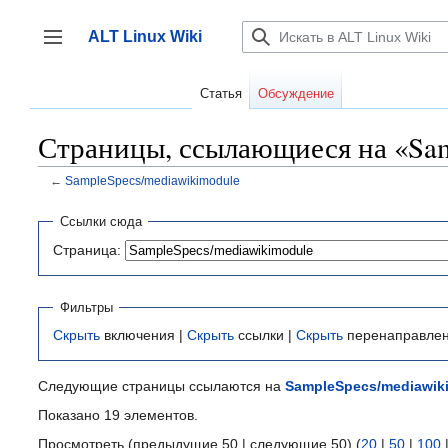
Перейти
к
ALT Linux Wiki
содержанию
Переключить боковую панель
Статья
Обсуждение
Страницы, ссылающиеся на «Sam
←
SampleSpecs/mediawikimodule
Ссылки сюда
Страница:
Фильтры
Скрыть
включения |
Скрыть
ссылки |
Скрыть
перенаправле
Следующие страницы ссылаются на
SampleSpecs/mediawik
Показано 19 элементов.
Просмотреть (предыдущие 50 | следующие 50) (
20
|
50
|
100