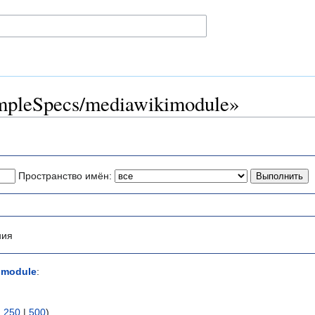
pleSpecs/mediawikimodule»
Пространство имён:
ния
imodule
:
|
250
|
500
)