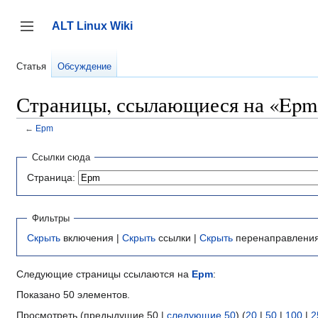
Перейти
к
ALT Linux Wiki
содержанию
Переключить боковую панель
Статья
Обсуждение
Страницы, ссылающиеся на «Epm
←
Epm
Ссылки сюда
Страница:
Фильтры
Скрыть
включения |
Скрыть
ссылки |
Скрыть
перенаправлени
Следующие страницы ссылаются на
Epm
:
Показано 50 элементов.
Просмотреть (предыдущие 50 |
следующие 50
) (
20
|
50
|
100
|
2