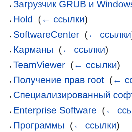
Загрузчик GRUB и Window
Hold
‎
(
← ссылки
)
SoftwareCenter
‎
(
← ссылки
Карманы
‎
(
← ссылки
)
TeamViewer
‎
(
← ссылки
)
Получение прав root
‎
(
← с
Специализированный соф
Enterprise Software
‎
(
← сс
Программы
‎
(
← ссылки
)