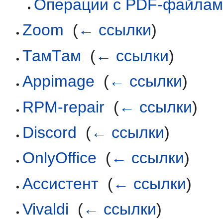
Операции с PDF-файлам
Zoom
‎
(
← ссылки
)
ТамТам
‎
(
← ссылки
)
Appimage
‎
(
← ссылки
)
RPM-repair
‎
(
← ссылки
)
Discord
‎
(
← ссылки
)
OnlyOffice
‎
(
← ссылки
)
Ассистент
‎
(
← ссылки
)
Vivaldi
‎
(
← ссылки
)