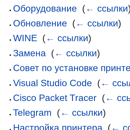
Оборудование
‎
(
← ссылки
Обновление
‎
(
← ссылки
)
WINE
‎
(
← ссылки
)
Замена
‎
(
← ссылки
)
Совет по установке принт
Visual Studio Code
‎
(
← ссы
Cisco Packet Tracer
‎
(
← сс
Telegram
‎
(
← ссылки
)
Настройка принтера
‎
(
← с