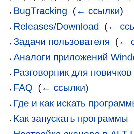
BugTracking
‎
(
← ссылки
)
Releases/Download
‎
(
← сс
Задачи пользователя
‎
(
← 
Аналоги приложений Wind
Разговорник для новичков
FAQ
‎
(
← ссылки
)
Где и как искать програм
Как запускать программы
‎
Настройка сканера в ALT L