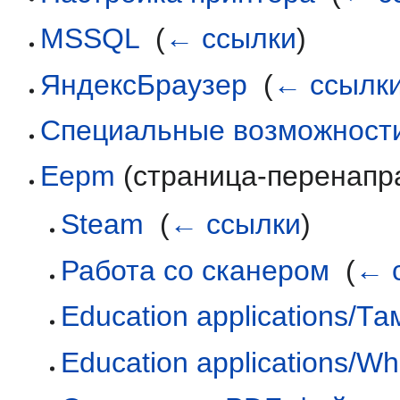
MSSQL
‎
(
← ссылки
)
ЯндексБраузер
‎
(
← ссылк
Специальные возможност
Eepm
(страница-перенапра
Steam
‎
(
← ссылки
)
Работа со сканером
‎
(
← 
Education applications/Т
Education applications/W