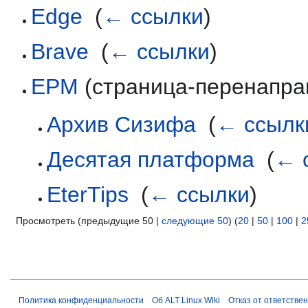
Edge
‎
(
← ссылки
)
Brave
‎
(
← ссылки
)
EPM
(страница-перенаправ
Архив Сизифа
‎
(
← ссылк
Десятая платформа
‎
(
← 
EterTips
‎
(
← ссылки
)
Просмотреть (предыдущие 50 |
следующие 50
) (
20
|
50
|
100
|
2
Политика конфиденциальности
Об ALT Linux Wiki
Отказ от ответстве