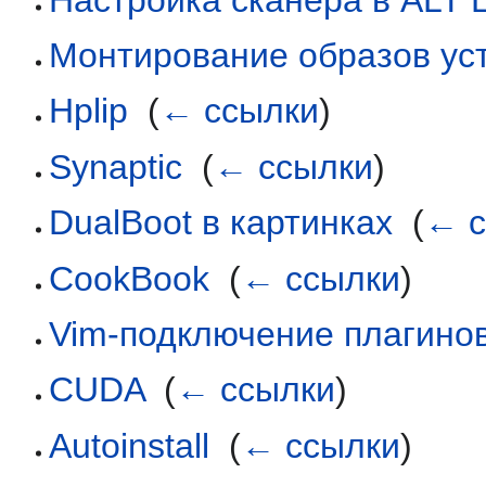
Монтирование образов ус
Hplip
‎
(
← ссылки
)
Synaptic
‎
(
← ссылки
)
DualBoot в картинках
‎
(
← с
CookBook
‎
(
← ссылки
)
Vim-подключение плагино
CUDA
‎
(
← ссылки
)
Autoinstall
‎
(
← ссылки
)