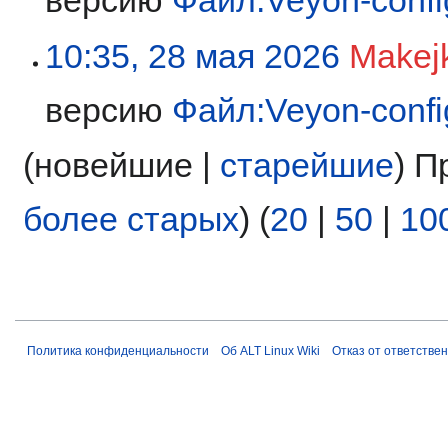
версию
Файл:Veyon-confi
10:35, 28 мая 2026
Makej
версию
Файл:Veyon-confi
(новейшие |
старейшие
) П
более старых
) (
20
|
50
|
10
Политика конфиденциальности
Об ALT Linux Wiki
Отказ от ответстве